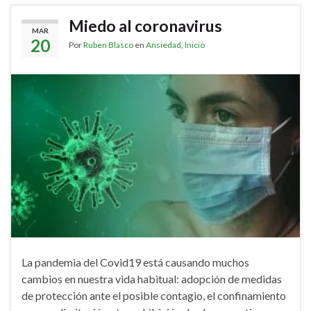
Miedo al coronavirus
MAR
20
Por
Ruben Blasco
en
Ansiedad
,
Inicio
La pandemia del Covid19 está causando muchos
cambios en nuestra vida habitual: adopción de medidas
de protección ante el posible contagio, el confinamiento