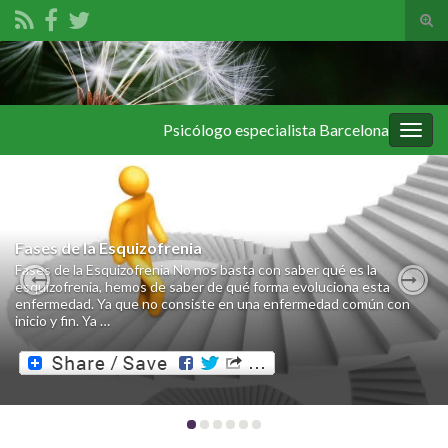
Alte
el
Search for:
form
de
bús
Psicólogo especialista Barcelona
Alter
la
nave
Fases de la Esquizofrenia
Fases de la Esquizofrenia No nos basta con saber qué es la
esquizofrenia, hemos de saber de qué forma evoluciona esta
Previous
Nex
enfermedad. Ya que no consiste en una enfermedad común con
inicio y fin. Ya …