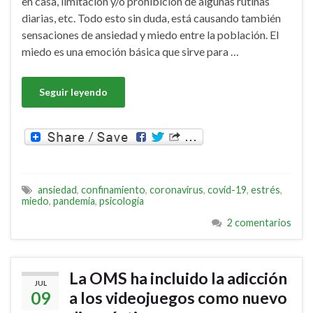
en casa, limitación y/o prohibición de algunas rutinas
diarias, etc. Todo esto sin duda, está causando también
sensaciones de ansiedad y miedo entre la población. El
miedo es una emoción básica que sirve para …
Seguir leyendo
ansiedad
,
confinamiento
,
coronavirus
,
covid-19
,
estrés
,
miedo
,
pandemia
,
psicología
2 comentarios
La OMS ha incluido la adicción
JUL
09
a los videojuegos como nuevo