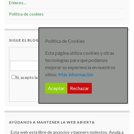
Enlaces…
Política de cookies
Política de Cookies
SIGUE EL BLOG POR EMAIL
Esta página utiliza cookies y otras
Pon tu dirección de e-mail:
tecnologías para que podamos
mejorar su experiencia en nuestros
sitios:
Más información
Sí, acepto la
política de privacidad
que declaro haber leído.
Aceptar
Rechazar
Delivered by
FeedBurner
AYÚDANOS A MANTENER LA WEB ABIERTA
Esta web está libre de anuncios y banners molestos. Ayuda a