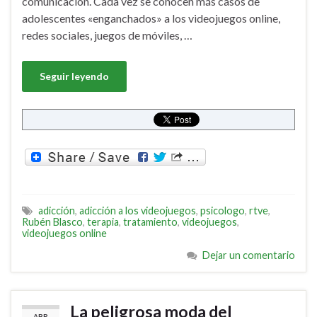
comunicación. Cada vez se conocen más casos de
adolescentes «enganchados» a los videojuegos online,
redes sociales, juegos de móviles, …
Seguir leyendo
adicción
,
adicción a los videojuegos
,
psicologo
,
rtve
,
Rubén Blasco
,
terapia
,
tratamiento
,
videojuegos
,
videojuegos online
Dejar un comentario
La peligrosa moda del
ABR