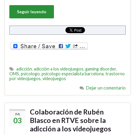
Seguir leyendo
adicción
,
adicción a los videojuegos
,
gaming disorder
,
OMS
,
psicologo
,
psicologo especialista barcelona
,
trastorno
por videojuegos
,
videojuegos
Dejar un comentario
Colaboración de Rubén
JUL
03
Blasco en RTVE sobre la
adicción a los videojuegos