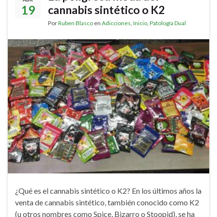
19
cannabis sintético o K2
Por
Ruben Blasco
en
Adicciones
,
Inicio
,
Patología Dual
¿Qué es el cannabis sintético o K2? En los últimos años la
venta de cannabis sintético, también conocido como K2
(u otros nombres como Spice, Bizarro o Stoopid), se ha