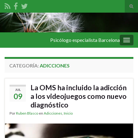
Alte
el
Search for:
form
de
bús
Psicólogo especialista Barcelona
Alter
la
nave
CATEGORÍA:
ADICCIONES
La OMS ha incluido la adicción
JUL
09
a los videojuegos como nuevo
diagnóstico
Por
Ruben Blasco
en
Adicciones
,
Inicio