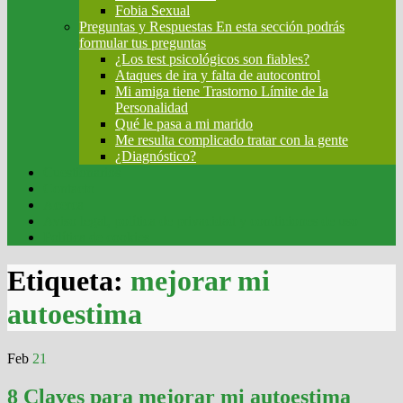
Fobia Sexual
Preguntas y Respuestas
En esta sección podrás
formular tus preguntas
¿Los test psicológicos son fiables?
Ataques de ira y falta de autocontrol
Mi amiga tiene Trastorno Límite de la
Personalidad
Qué le pasa a mi marido
Me resulta complicado tratar con la gente
¿Diagnóstico?
Cuestionarios
Contacto
Acerca
Aviso legal, política de privacidad y condiciones de uso
Política de cookies
Etiqueta:
mejorar mi
autoestima
Feb
21
8 Claves para mejorar mi autoestima