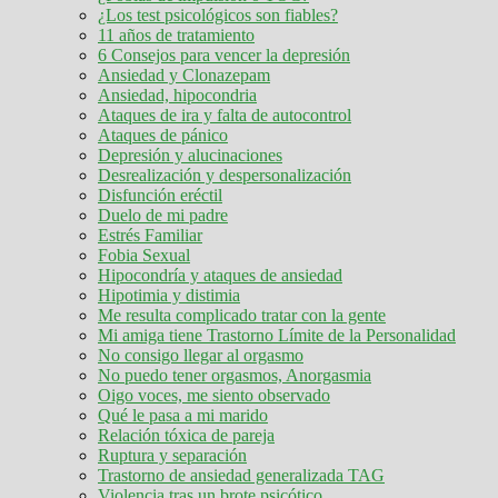
¿Los test psicológicos son fiables?
11 años de tratamiento
6 Consejos para vencer la depresión
Ansiedad y Clonazepam
Ansiedad, hipocondria
Ataques de ira y falta de autocontrol
Ataques de pánico
Depresión y alucinaciones
Desrealización y despersonalización
Disfunción eréctil
Duelo de mi padre
Estrés Familiar
Fobia Sexual
Hipocondría y ataques de ansiedad
Hipotimia y distimia
Me resulta complicado tratar con la gente
Mi amiga tiene Trastorno Límite de la Personalidad
No consigo llegar al orgasmo
No puedo tener orgasmos, Anorgasmia
Oigo voces, me siento observado
Qué le pasa a mi marido
Relación tóxica de pareja
Ruptura y separación
Trastorno de ansiedad generalizada TAG
Violencia tras un brote psicótico