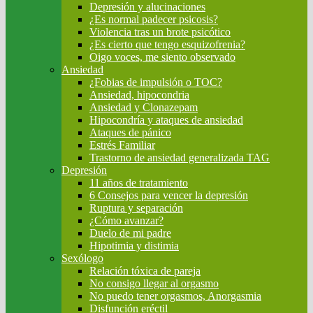
Depresión y alucinaciones
¿Es normal padecer psicosis?
Violencia tras un brote psicótico
¿Es cierto que tengo esquizofrenia?
Oigo voces, me siento observado
Ansiedad
¿Fobias de impulsión o TOC?
Ansiedad, hipocondria
Ansiedad y Clonazepam
Hipocondría y ataques de ansiedad
Ataques de pánico
Estrés Familiar
Trastorno de ansiedad generalizada TAG
Depresión
11 años de tratamiento
6 Consejos para vencer la depresión
Ruptura y separación
¿Cómo avanzar?
Duelo de mi padre
Hipotimia y distimia
Sexólogo
Relación tóxica de pareja
No consigo llegar al orgasmo
No puedo tener orgasmos, Anorgasmia
Disfunción eréctil