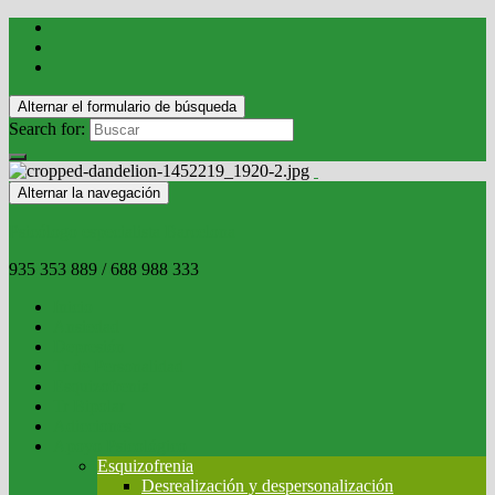
Alternar el formulario de búsqueda
Search for:
Alternar la navegación
Psicólogo especialista Barcelona
935 353 889 / 688 988 333
Inicio
Ansiedad
Depresión
Tr de Personalidad
Esquizofrenia
Tr Bipolar
Adicciones
Apoyo Psicológico
Esquizofrenia
Desrealización y despersonalización