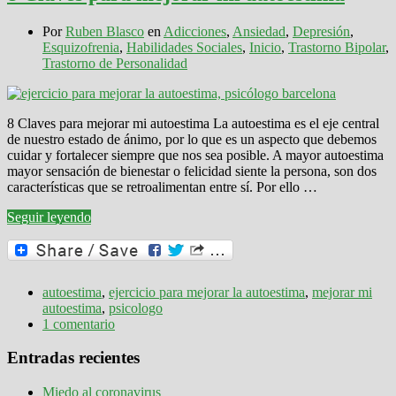
Por
Ruben Blasco
en
Adicciones
,
Ansiedad
,
Depresión
,
Esquizofrenia
,
Habilidades Sociales
,
Inicio
,
Trastorno Bipolar
,
Trastorno de Personalidad
8 Claves para mejorar mi autoestima La autoestima es el eje central
de nuestro estado de ánimo, por lo que es un aspecto que debemos
cuidar y fortalecer siempre que nos sea posible. A mayor autoestima
mayor sensación de bienestar o felicidad siente la persona, son dos
características que se retroalimentan entre sí. Por ello …
Seguir leyendo
autoestima
,
ejercicio para mejorar la autoestima
,
mejorar mi
autoestima
,
psicologo
1 comentario
Entradas recientes
Miedo al coronavirus