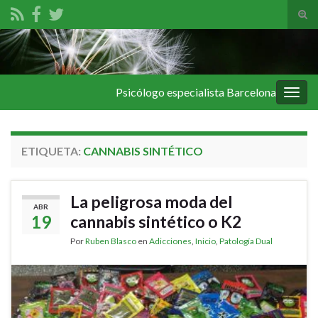
Alte
el
Search for:
form
de
bús
Psicólogo especialista Barcelona
Alter
la
nave
ETIQUETA:
CANNABIS SINTÉTICO
La peligrosa moda del
ABR
19
cannabis sintético o K2
Por
Ruben Blasco
en
Adicciones
,
Inicio
,
Patología Dual