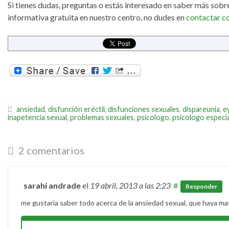
Si tienes dudas, preguntas o estás interesado en saber más sobre
informativa gratuita en nuestro centro, no dudes en
contactar c
ansiedad
,
disfunción eréctil
,
disfunciones sexuales
,
dispareunia
,
e
inapetencia sexual
,
problemas sexuales
,
psicologo
,
psicologo especia
2 comentarios
sarahi andrade
el
19 abril, 2013
a las 2:23
#
Responder
me gustaria saber todo acerca de la ansiedad sexual, que haya ma