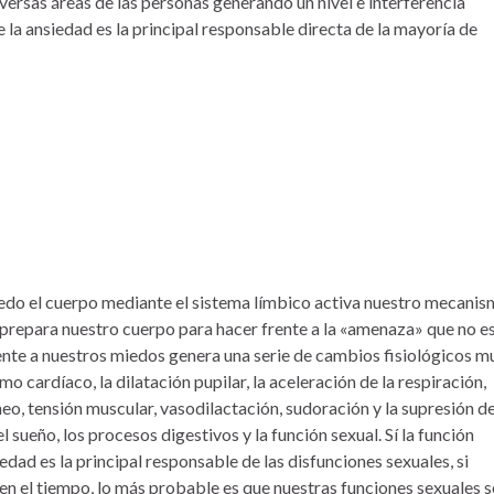
ersas áreas de las personas generando un nivel e interferencia
e la ansiedad es la principal responsable directa de la mayoría de
do el cuerpo mediante el sistema límbico activa nuestro mecani
 prepara nuestro cuerpo para hacer frente a la «amenaza» que no e
ente a nuestros miedos genera una serie de cambios fisiológicos m
o cardíaco, la dilatación pupilar, la aceleración de la respiración,
eo, tensión muscular, vasodilactación, sudoración y la supresión d
 sueño, los procesos digestivos y la función sexual. Sí la función
edad es la principal responsable de las disfunciones sexuales, si
n el tiempo, lo más probable es que nuestras funciones sexuales s