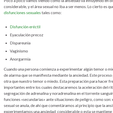
Poco a poco vamos viendo cómo la ansiedad va influyendo en div
considerable, y el área sexual no iba a ser menos. Lo cierto es qu
disfunciones sexuales
tales como:
Disfunción eréctil
Eyaculación precoz
Dispareunia
Vaginismo
Anorgarmia
Cuando una persona comienza a experimentar algún temor o mie
de alarma que se manifiesta mediante la ansiedad. Este proceso
otra que nuestro temor o miedo. Esta preparación para hacer fr
importantes entre los cuales destacaremos la aceleración del ritm
segregación de adrenalina y noradrenalina en el torrente sanguín
funciones «secundarias» ante situaciones de peligro, como son: el
sexual se anula, de ahí que comentáramos al principio que la ansi
experimentamos una ansiedad considerable o esta se mantiene e