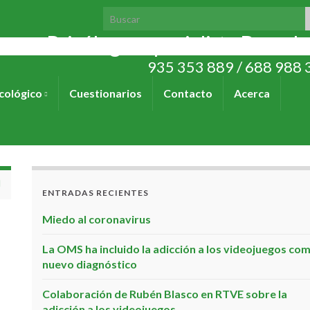
Search for:
Psicólogo especialista Barcel
935 353 889 / 688 988 
cológico
Cuestionarios
Contacto
Acerca
ENTRADAS RECIENTES
Miedo al coronavirus
La OMS ha incluido la adicción a los videojuegos co
nuevo diagnóstico
Colaboración de Rubén Blasco en RTVE sobre la
adicción a los videojuegos