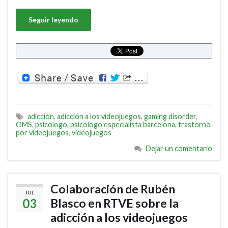
Seguir leyendo
adicción
,
adicción a los videojuegos
,
gaming disorder
,
OMS
,
psicologo
,
psicologo especialista barcelona
,
trastorno
por videojuegos
,
videojuegos
Dejar un comentario
Colaboración de Rubén
JUL
03
Blasco en RTVE sobre la
adicción a los videojuegos