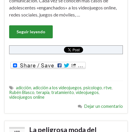
comunicación. Cada vez se conocen más casos de
adolescentes «enganchados» a los videojuegos online,
redes sociales, juegos de móviles, …
Seguir leyendo
adicción
,
adicción a los videojuegos
,
psicologo
,
rtve
,
Rubén Blasco
,
terapia
,
tratamiento
,
videojuegos
,
videojuegos online
Dejar un comentario
La peligrosa moda del
ABR