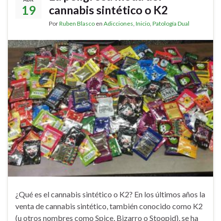
19
cannabis sintético o K2
Por
Ruben Blasco
en
Adicciones
,
Inicio
,
Patología Dual
¿Qué es el cannabis sintético o K2? En los últimos años la
venta de cannabis sintético, también conocido como K2
(u otros nombres como Spice, Bizarro o Stoopid), se ha