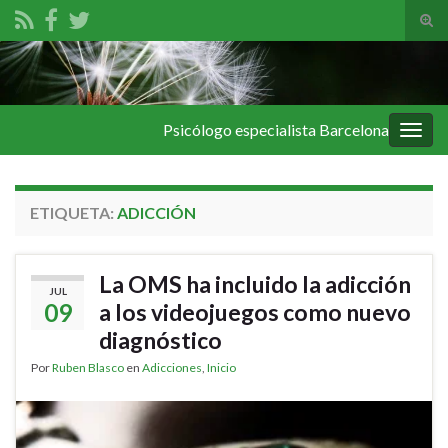
Alte
el
Search for:
form
de
bús
Psicólogo especialista Barcelona
Alter
la
nave
ETIQUETA:
ADICCIÓN
La OMS ha incluido la adicción
JUL
09
a los videojuegos como nuevo
diagnóstico
Por
Ruben Blasco
en
Adicciones
,
Inicio