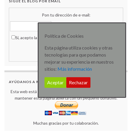
SIGUE EL BLOG POR EMAIL
Pon tu dirección de e-mail:
Política de Cookies
Sí, acepto la
política de privacidad
que declaro haber leído.
Esta página utiliza cookies y otras
tecnologías para que podamos
Delivered by
FeedBurner
mejorar su experiencia en nuestros
sitios:
Más información
Aceptar
Rechazar
AYÚDANOS A MANTENER LA WEB ABIERTA
Esta web está libre de anuncios y banners molestos. Ayuda a
mantener esta página abierta con un pequeño donativo.
Muchas gracias por tu colaboración.