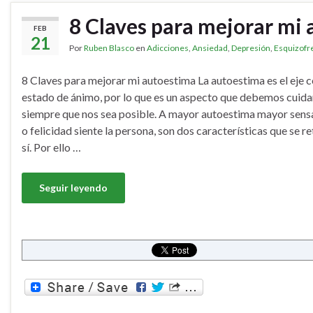
8 Claves para mejorar mi
FEB
21
Por
Ruben Blasco
en
Adicciones
,
Ansiedad
,
Depresión
,
Esquizofr
8 Claves para mejorar mi autoestima La autoestima es el eje c
estado de ánimo, por lo que es un aspecto que debemos cuidar
siempre que nos sea posible. A mayor autoestima mayor sens
o felicidad siente la persona, son dos características que se r
sí. Por ello …
Seguir leyendo