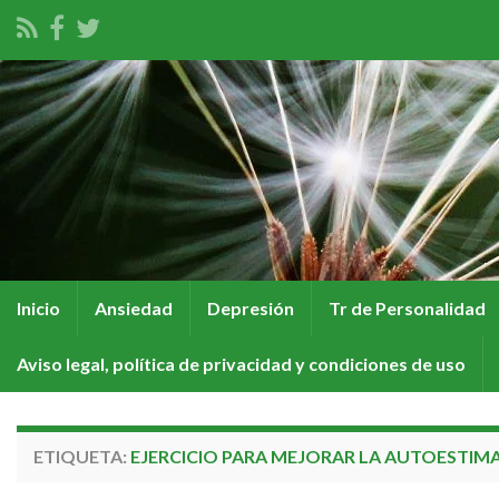
Inicio
Ansiedad
Depresión
Tr de Personalidad
Aviso legal, política de privacidad y condiciones de uso
ETIQUETA:
EJERCICIO PARA MEJORAR LA AUTOESTIM