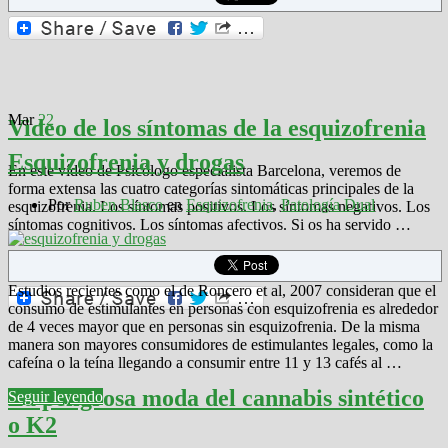
Mar
22
Video de los síntomas de la esquizofrenia
Esquizofrenia y drogas
En este vídeo de Psicólogo especialista Barcelona, veremos de
forma extensa las cuatro categorías sintomáticas principales de la
Por
Ruben Blasco
en
Esquizofrenia
,
Patología Dual
esquizofrenia. Los síntomas positivos. Los síntomas negativos. Los
síntomas cognitivos. Los síntomas afectivos. Si os ha servido …
Estudios recientes como el de Roncero et al, 2007 consideran que el
consumo de estimulantes en personas con esquizofrenia es alrededor
de 4 veces mayor que en personas sin esquizofrenia. De la misma
manera son mayores consumidores de estimulantes legales, como la
cafeína o la teína llegando a consumir entre 11 y 13 cafés al …
La peligrosa moda del cannabis sintético
Seguir leyendo
o K2