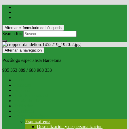
Alternar el formulario de búsqueda
Search for:
Alternar la navegación
Psicólogo especialista Barcelona
935 353 889 / 688 988 333
Inicio
Ansiedad
Depresión
Tr de Personalidad
Esquizofrenia
Tr Bipolar
Adicciones
Apoyo Psicológico
Esquizofrenia
Desrealización y despersonalización