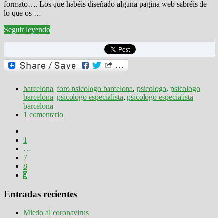
formato…. Los que habéis diseñado alguna página web sabréis de
lo que os …
Seguir leyendo
barcelona
,
foro psicologo barcelona
,
psicologo
,
psicologo
barcelona
,
psicologo especialista
,
psicologo especialista
barcelona
1 comentario
1
…
7
8
9
Entradas recientes
Miedo al coronavirus