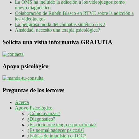
La OMS ha incluido la adicción a los videojuegos como
nuevo diagnóstico
Colaboración de Rubén Blasco en RTVE sobre la adicción a
los videojuegos
La peligrosa moda del cannabis sintético o K2
Ansiedad, necesito una terapia psicológica?
Solicita una visita informativa GRATUITA
Apoyo psicológico
Preguntas de los lectores
Acerca
Apoyo Psicológico
¿Cómo avanzar?
¿Diagnóstico?
¿Es cierto que tengo esquizofrenia?
¿Es normal padecer psicosis?
¿Fobias de impulsión o TOC?