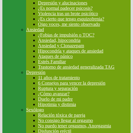
Depresión y alucinaciones
¿Es normal padecer psicosis?
Violencia tras un brote psicótico
¿Es cierto que tengo esquizofrenia?
Oigo voces, me siento observado
Ansiedad
¿Fobias de impulsión o TOC?
Ansiedad, hipocondria
Ansiedad y Clonazepam
Hipocondría y ataques de ansiedad
Ataques de pánico
Estrés Familiar
Trastorno de ansiedad generalizada TAG
Depresión
11 años de tratamiento
6 Consejos para vencer la depresión
Ruptura y separación
¿Cómo avanzar?
Duelo de mi padre
Hipotimia y distimia
Sexólogo
Relación tóxica de pareja
No consigo llegar al orgasmo
No puedo tener orgasmos, Anorgasmia
Disfunción eréctil