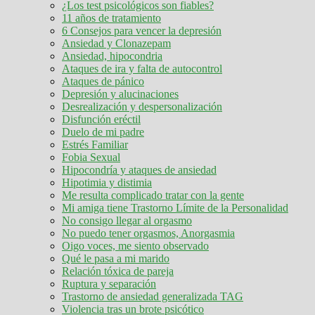
¿Los test psicológicos son fiables?
11 años de tratamiento
6 Consejos para vencer la depresión
Ansiedad y Clonazepam
Ansiedad, hipocondria
Ataques de ira y falta de autocontrol
Ataques de pánico
Depresión y alucinaciones
Desrealización y despersonalización
Disfunción eréctil
Duelo de mi padre
Estrés Familiar
Fobia Sexual
Hipocondría y ataques de ansiedad
Hipotimia y distimia
Me resulta complicado tratar con la gente
Mi amiga tiene Trastorno Límite de la Personalidad
No consigo llegar al orgasmo
No puedo tener orgasmos, Anorgasmia
Oigo voces, me siento observado
Qué le pasa a mi marido
Relación tóxica de pareja
Ruptura y separación
Trastorno de ansiedad generalizada TAG
Violencia tras un brote psicótico