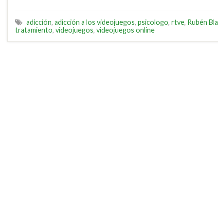
adicción
,
adicción a los videojuegos
,
psicologo
,
rtve
,
Rubén Bl
tratamiento
,
videojuegos
,
videojuegos online