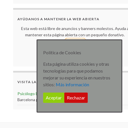
AYÚDANOS A MANTENER LA WEB ABIERTA
Esta web está libre de anuncios y banners molestos. Ayuda 
mantener esta página abierta con un pequeño donativo.
Política de Cookies
Muchas gracias por tu colaboración.
Esta página utiliza cookies y otras
tecnologías para que podamos
mejorar su experiencia en nuestros
VISITA LA WEB
sitios:
Más información
Psicólogo Barcelona
Visita la web de Psicólogo especialista
Aceptar
Rechazar
Barcelona para más artículos e información