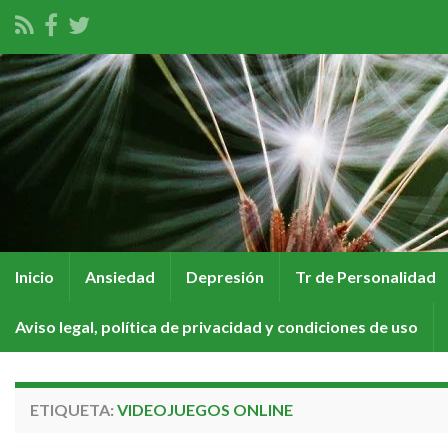
Inicio
Ansiedad
Depresión
Tr de Personalidad
Aviso legal, política de privacidad y condiciones de uso
ETIQUETA:
VIDEOJUEGOS ONLINE