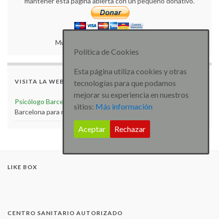
mantener esta página abierta con un pequeño donativo.
Muchas gracias por tu colaboración.
Política de Cookies
Esta página utiliza cookies y otras
VISITA LA WEB
tecnologías para que podamos
mejorar su experiencia en nuestros
Psicólogo Barcelona
Visita la web de Psicólogo especialista
sitios:
Más información
Barcelona para más artículos e información
Aceptar
Rechazar
LIKE BOX
CENTRO SANITARIO AUTORIZADO