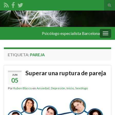
Alte
el
Search for:
form
de
bús
Psicólogo especialista Barcelona
Alter
la
nave
ETIQUETA:
PAREJA
Superar una ruptura de pareja
JUN
05
Por
Ruben Blasco
en
Ansiedad
,
Depresión
,
Inicio
,
Sexólogo