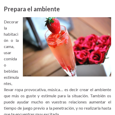
Prepara el ambiente
Decorar
la
habitaci
ón o la
cama,
usar
comida
o
bebidas
estimula
ntes,
llevar ropa provocativa, música… es decir crear el ambiente
que más os guste y estimule para la situación. También os
puede ayudar mucho en vuestras relaciones aumentar el
tiempo de juego previo a la penetración, y no realizarla hasta
que te encuentres muy excitada.