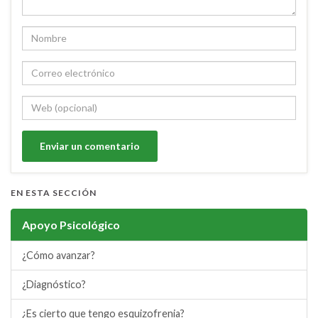
EN ESTA SECCIÓN
Apoyo Psicológico
¿Cómo avanzar?
¿Diagnóstico?
¿Es cierto que tengo esquizofrenia?