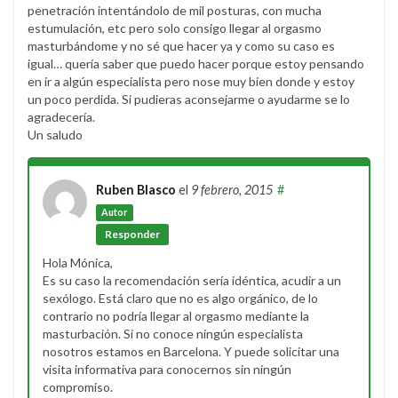
penetración intentándolo de mil posturas, con mucha
estumulación, etc pero solo consigo llegar al orgasmo
masturbándome y no sé que hacer ya y como su caso es
igual… quería saber que puedo hacer porque estoy pensando
en ir a algún especialista pero nose muy bien donde y estoy
un poco perdida. Si pudieras aconsejarme o ayudarme se lo
agradecería.
Un saludo
Ruben Blasco
el
9 febrero, 2015
#
Autor
Responder
Hola Mónica,
Es su caso la recomendación sería idéntica, acudir a un
sexólogo. Está claro que no es algo orgánico, de lo
contrario no podría llegar al orgasmo mediante la
masturbación. Si no conoce ningún especialista
nosotros estamos en Barcelona. Y puede solicitar una
visita informativa para conocernos sin ningún
compromiso.