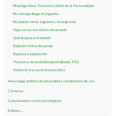
Mi amiga tiene Trastorno Límite de la Personalidad
No consigo llegar al orgasmo
No puedo tener orgasmos, Anorgasmia
Oigo voces, me siento observado
Qué le pasa a mi marido
Relación tóxica de pareja
Ruptura y separación
Trastorno de ansiedad generalizada TAG
Violencia tras un brote psicótico
Aviso legal, política de privacidad y condiciones de uso
Contacto
Cuestionarios y test psicológicos
Enlaces…