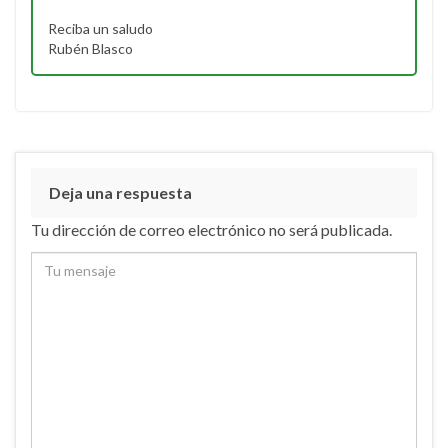
Reciba un saludo
Rubén Blasco
Deja una respuesta
Tu dirección de correo electrónico no será publicada.