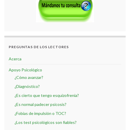
PREGUNTAS DE LOS LECTORES
Acerca
Apoyo Psicológico
¿Cómo avanzar?
¿Diagnóstico?
¿Es cierto que tengo esquizofrenia?
¿Es normal padecer psicosis?
¿Fobias de impulsión o TOC?
¿Los test psicológicos son fiables?