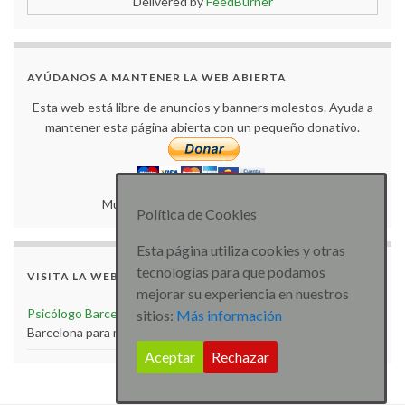
Delivered by
FeedBurner
AYÚDANOS A MANTENER LA WEB ABIERTA
Esta web está libre de anuncios y banners molestos. Ayuda a
mantener esta página abierta con un pequeño donativo.
Muchas gracias por tu colaboración.
Política de Cookies
Esta página utiliza cookies y otras
tecnologías para que podamos
VISITA LA WEB
mejorar su experiencia en nuestros
Psicólogo Barcelona
Visita la web de Psicólogo especialista
sitios:
Más información
Barcelona para más artículos e información
Aceptar
Rechazar