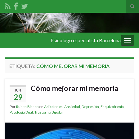
Alte
el
Search for:
form
de
bús
Psicólogo especialista Barcelona
Alter
la
nave
ETIQUETA:
CÓMO MEJORAR MI MEMORIA
Cómo mejorar mi memoria
JUN
29
Por
Ruben Blasco
en
Adicciones
,
Ansiedad
,
Depresión
,
Esquizofrenia
,
Patología Dual
,
Trastorno Bipolar