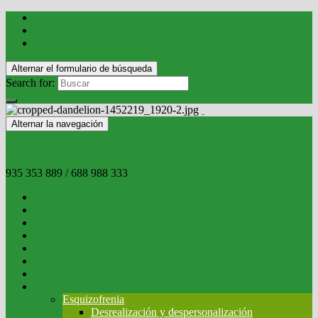
Alternar el formulario de búsqueda
Search for:
Alternar la navegación
Psicólogo especialista Barcelona
935 353 889 / 688 988 333
Inicio
Ansiedad
Depresión
Tr de Personalidad
Esquizofrenia
Tr Bipolar
Adicciones
Apoyo Psicológico
Esquizofrenia
Desrealización y despersonalización