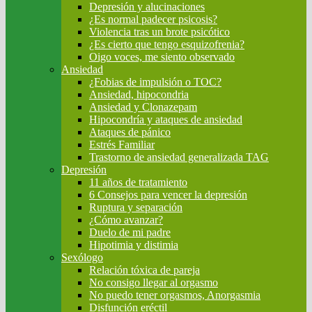
Depresión y alucinaciones
¿Es normal padecer psicosis?
Violencia tras un brote psicótico
¿Es cierto que tengo esquizofrenia?
Oigo voces, me siento observado
Ansiedad
¿Fobias de impulsión o TOC?
Ansiedad, hipocondria
Ansiedad y Clonazepam
Hipocondría y ataques de ansiedad
Ataques de pánico
Estrés Familiar
Trastorno de ansiedad generalizada TAG
Depresión
11 años de tratamiento
6 Consejos para vencer la depresión
Ruptura y separación
¿Cómo avanzar?
Duelo de mi padre
Hipotimia y distimia
Sexólogo
Relación tóxica de pareja
No consigo llegar al orgasmo
No puedo tener orgasmos, Anorgasmia
Disfunción eréctil