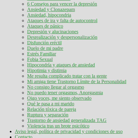
6 Consejos para vencer la depresión
Ansiedad y Clonazepam
Ansiedad, hipocondria
Ataques de ira y falta de autocontrol
Ataques de pánico
Depresión y alucinaciones
Desrealización y despersonalización
Disfunción eréctil
Duelo de mi padre
Estrés Familiar
Fobia Sexual
Hipocondría y ataques de ansiedad
Hipotimia y distimia
Me resulta complicado tratar con la gente
Mi amiga tiene Trastorno Límite de la Personalidad
No consigo llegar al orgasmo
No puedo tener orgasmos, Anorgasmia
Oigo voces, me siento observado
Qué le pasa a mi marido
Relación tóxica de pareja
Ruptura y separación
Trastorno de ansiedad generalizada TAG
Violencia tras un brote psicótico
Aviso legal, política de privacidad y condiciones de uso
Contacto