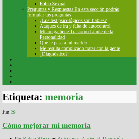
Fobia Sexual
Preguntas y Respuestas
En esta sección podrás
formular tus preguntas
¿Los test psicológicos son fiables?
Ataques de ira y falta de autocontrol
Mi amiga tiene Trastorno Límite de la
Personalidad
Qué le pasa a mi marido
Me resulta complicado tratar con la gente
¿Diagnóstico?
Cuestionarios
Contacto
Acerca
Aviso legal, política de privacidad y condiciones de uso
Política de cookies
Etiqueta:
memoria
Jun
29
Cómo mejorar mi memoria
Por
Ruben Blasco
en
Adicciones
,
Ansiedad
,
Depresión
,