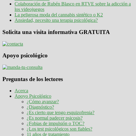
Colaboración de Rubén Blasco en RTVE sobre la adicción a
los videojuegos
La peligrosa moda del cannabis sintético o K2
Ansiedad, necesito una terapia psicológica?
Solicita una visita informativa GRATUITA
Apoyo psicológico
Preguntas de los lectores
Acerca
Apoyo Psicológico
¿Cómo avanzar?
¿Diagnóstico?
¿Es cierto que tengo esquizofrenia?
¿Es normal padecer psicosis?
¿Fobias de impulsión o TOC?
¿Los test psicológicos son fiables?
11 años de tratamiento