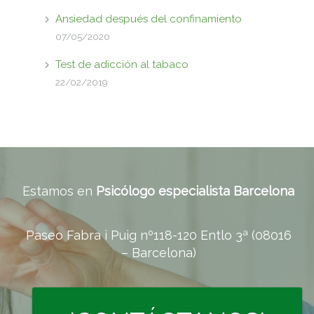
Ansiedad después del confinamiento
07/05/2020
Test de adicción al tabaco
22/02/2019
Estamos en
Psicólogo especialista Barcelona
Paseo Fabra i Puig nº118-120 Entlo 3ª (08016
– Barcelona)