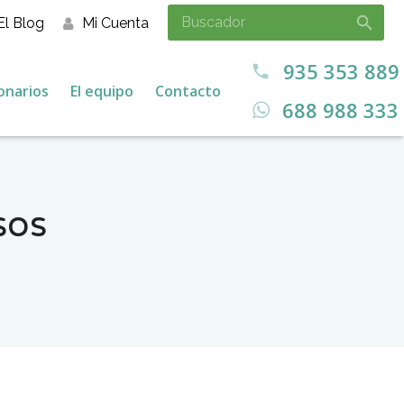
El Blog
Mi Cuenta
935 353 889
call
onarios
El equipo
Contacto
688 988 333
sos