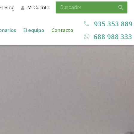
El Blog
Mi Cuenta
935 353 889
call
onarios
El equipo
Contacto
688 988 333