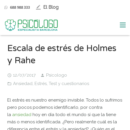
El Blog
688 988 333
border_color
Terapias
Escala de estrés de Holmes
Especialidades
y Rahe
Terapias Online
12/07/2017
Psicologo
Empresas
Ansiedad
,
Estrés
,
Test y cuestionarios
Cuestionarios
El estrés es nuestro enemigo invisible. Todos lo sufrimos
El equipo
pero pocos podemos identificarlo, por contra
la
ansiedad
hoy en día todo el mundo sí que la tiene
Contacto
más o menos identificada. ¿Pero realmente cuál es la
diferencia entre el estrés y la ansiedad? ¿Quién es el