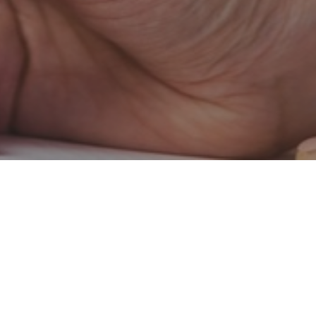
escentes y Adultos
logo Barcelona somos espec