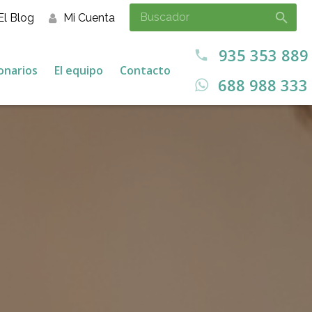
El Blog
Mi Cuenta
935 353 889
call
onarios
El equipo
Contacto
688 988 333