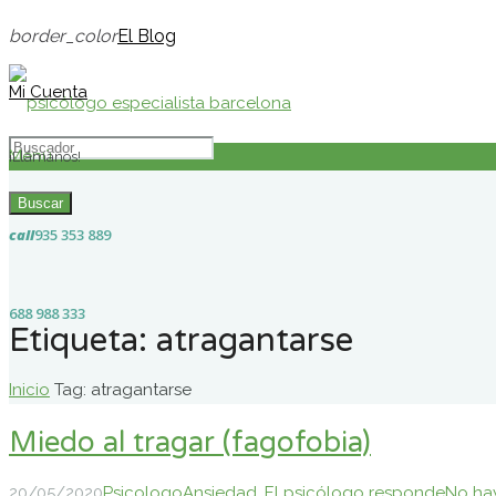
border_color
El Blog
Mi Cuenta
Menú
¡Llámanos!
Buscar
call
935 353 889
688 988 333
Etiqueta:
atragantarse
Inicio
Tag: atragantarse
Miedo al tragar (fagofobia)
20/05/2020
Psicologo
Ansiedad
,
El psicólogo responde
No ha