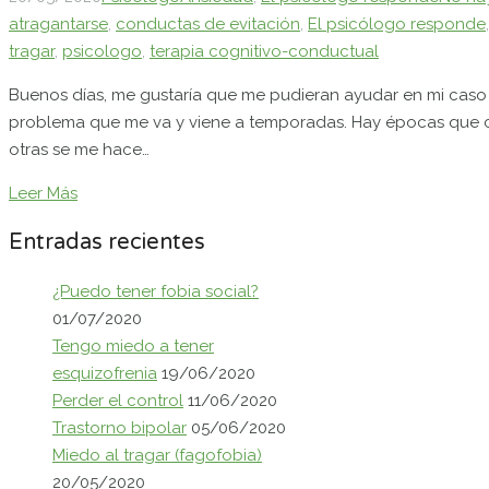
atragantarse
,
conductas de evitación
,
El psicólogo responde
tragar
,
psicologo
,
terapia cognitivo-conductual
Buenos días, me gustaría que me pudieran ayudar en mi caso 
problema que me va y viene a temporadas. Hay épocas que 
otras se me hace…
Leer Más
Entradas recientes
¿Puedo tener fobia social?
01/07/2020
Tengo miedo a tener
esquizofrenia
19/06/2020
Perder el control
11/06/2020
Trastorno bipolar
05/06/2020
Miedo al tragar (fagofobia)
20/05/2020