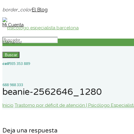
border_color
El Blog
Mi Cuenta
Menú
¡Llámanos!
Buscar
call
935 353 889
688 988 333
beanie-2562646_1280
Inicio
Trastorno por déficit de atención | Psicólogo Especialis
Deja una respuesta