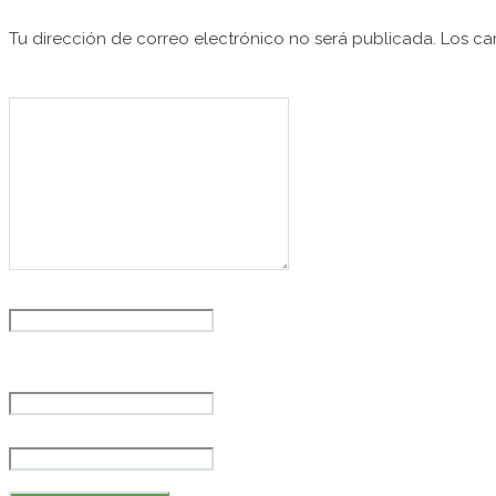
Tu dirección de correo electrónico no será publicada.
Los ca
Comentario
*
Nombre
*
Correo electrónico
*
Web