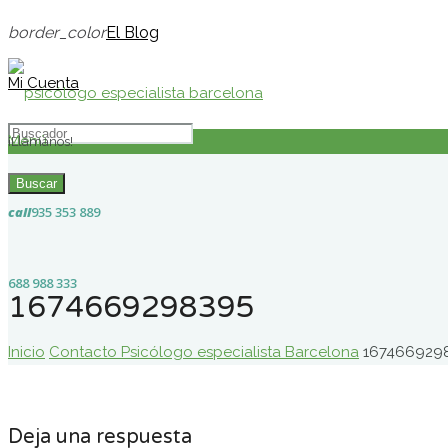
border_color
El Blog
Mi Cuenta
Menú
¡Llámanos!
Buscar
call
935 353 889
688 988 333
1674669298395
Inicio
Contacto Psicólogo especialista Barcelona
167466929
Deja una respuesta