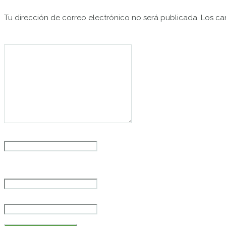
Tu dirección de correo electrónico no será publicada.
Los ca
Comentario
*
Nombre
*
Correo electrónico
*
Web