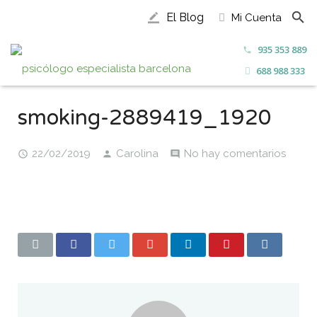
El Blog
Mi Cuenta
border_color
935 353 889
call
688 988 333
smoking-2889419_1920
22/02/2019
Carolina
No hay comentarios