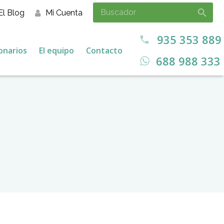
El Blog
Mi Cuenta
935 353 889
call
onarios
El equipo
Contacto
688 988 333