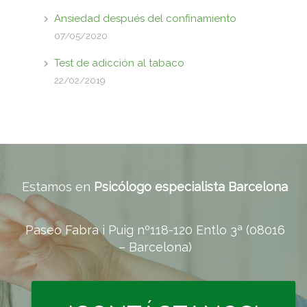
Ansiedad después del confinamiento
07/05/2020
Test de adicción al tabaco
22/02/2019
Estamos en
Psicólogo especialista Barcelona
Paseo Fabra i Puig nº118-120 Entlo 3ª (08016
– Barcelona)