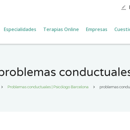
border_color
Especialidades
Terapias Online
Empresas
Cuesti
problemas conductuale
Problemas conductuales | Psicólogo Barcelona
problemas condu