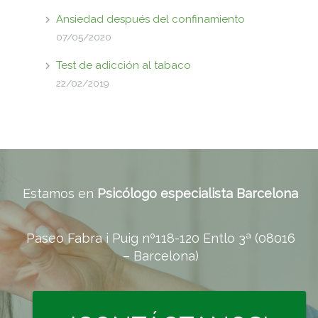
Ansiedad después del confinamiento
07/05/2020
Test de adicción al tabaco
22/02/2019
Estamos en
Psicólogo especialista Barcelona
Paseo Fabra i Puig nº118-120 Entlo 3ª (08016
– Barcelona)