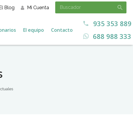
El Blog
Mi Cuenta
935 353 889
call
onarios
El equipo
Contacto
688 988 333
s
ctuales