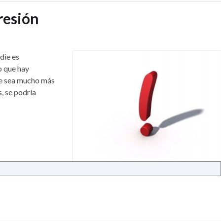
resión
die es
o que hay
ue sea mucho más
, se podría