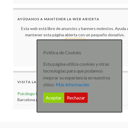
AYÚDANOS A MANTENER LA WEB ABIERTA
Esta web está libre de anuncios y banners molestos. Ayuda 
mantener esta página abierta con un pequeño donativo.
Política de Cookies
Muchas gracias por tu colaboración.
Esta página utiliza cookies y otras
tecnologías para que podamos
mejorar su experiencia en nuestros
VISITA LA WEB
sitios:
Más información
Psicólogo Barcelona
Visita la web de Psicólogo especialista
Aceptar
Rechazar
Barcelona para más artículos e información