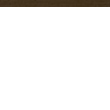
Protocolos de tratamiento
en Patología Dual
A continuación os dejamos una serie de protocolos de
tratamiento e intervención diseñados por el equipo de
la
Sociedad Española de Patología Dual SEPD
. Son
unos protocolos de intervención en los que aparece
información sobre cada trastorno, su epidemiología así
como sus diversos abordajes o tratamientos tanto a
nivel psicológico como farmacológico. Cabe resaltar
que estos protocolos de intervención y tratamiento
para la patología dual son de uso profesional. No son
libros de autoayuda, por lo que si no eres un
profesional de la salud es muy posible que no te sirvan
de ayuda.