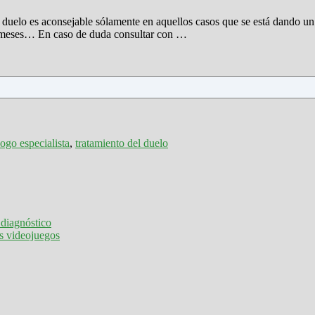
l duelo es aconsejable sólamente en aquellos casos que se está dando un
8 meses… En caso de duda consultar con …
logo especialista
,
tratamiento del duelo
diagnóstico
s videojuegos