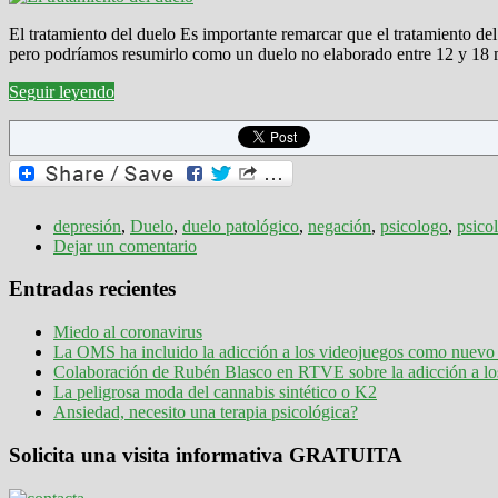
El tratamiento del duelo Es importante remarcar que el tratamiento de
pero podríamos resumirlo como un duelo no elaborado entre 12 y 1
Seguir leyendo
depresión
,
Duelo
,
duelo patológico
,
negación
,
psicologo
,
psico
Dejar un comentario
Entradas recientes
Miedo al coronavirus
La OMS ha incluido la adicción a los videojuegos como nuevo 
Colaboración de Rubén Blasco en RTVE sobre la adicción a lo
La peligrosa moda del cannabis sintético o K2
Ansiedad, necesito una terapia psicológica?
Solicita una visita informativa GRATUITA