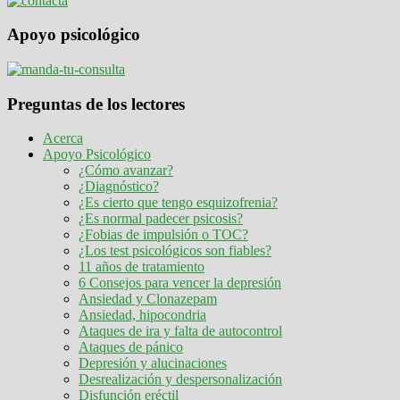
Apoyo psicológico
Preguntas de los lectores
Acerca
Apoyo Psicológico
¿Cómo avanzar?
¿Diagnóstico?
¿Es cierto que tengo esquizofrenia?
¿Es normal padecer psicosis?
¿Fobias de impulsión o TOC?
¿Los test psicológicos son fiables?
11 años de tratamiento
6 Consejos para vencer la depresión
Ansiedad y Clonazepam
Ansiedad, hipocondria
Ataques de ira y falta de autocontrol
Ataques de pánico
Depresión y alucinaciones
Desrealización y despersonalización
Disfunción eréctil