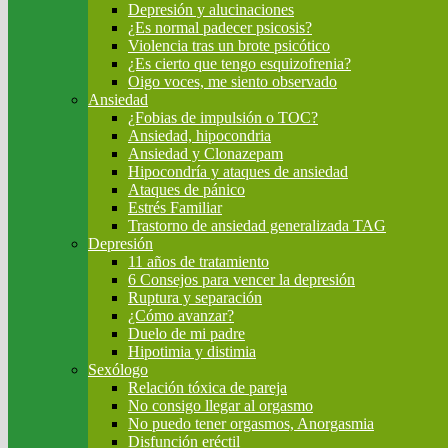
Depresión y alucinaciones
¿Es normal padecer psicosis?
Violencia tras un brote psicótico
¿Es cierto que tengo esquizofrenia?
Oigo voces, me siento observado
Ansiedad
¿Fobias de impulsión o TOC?
Ansiedad, hipocondria
Ansiedad y Clonazepam
Hipocondría y ataques de ansiedad
Ataques de pánico
Estrés Familiar
Trastorno de ansiedad generalizada TAG
Depresión
11 años de tratamiento
6 Consejos para vencer la depresión
Ruptura y separación
¿Cómo avanzar?
Duelo de mi padre
Hipotimia y distimia
Sexólogo
Relación tóxica de pareja
No consigo llegar al orgasmo
No puedo tener orgasmos, Anorgasmia
Disfunción eréctil