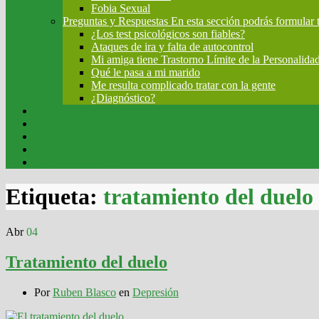
Fobia Sexual
Preguntas y Respuestas
En esta sección podrás formular 
¿Los test psicológicos son fiables?
Ataques de ira y falta de autocontrol
Mi amiga tiene Trastorno Límite de la Personalida
Qué le pasa a mi marido
Me resulta complicado tratar con la gente
¿Diagnóstico?
Cuestionarios
Contacto
Acerca
Aviso legal, política de privacidad y condiciones de uso
Política de cookies
Etiqueta:
tratamiento del duelo
Abr
04
Tratamiento del duelo
Por
Ruben Blasco
en
Depresión