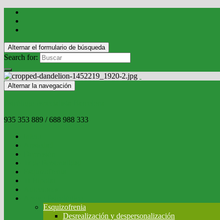
Alternar el formulario de búsqueda
Search for:
Alternar la navegación
Psicólogo especialista Barcelona
935 353 889 / 688 988 333
Inicio
Ansiedad
Depresión
Tr de Personalidad
Esquizofrenia
Tr Bipolar
Adicciones
Apoyo Psicológico
Esquizofrenia
Desrealización y despersonalización