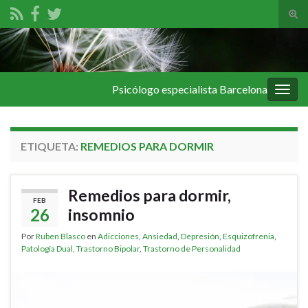
Alte
el
Search for:
form
de
bús
Psicólogo especialista Barcelona
Alter
la
nave
ETIQUETA:
REMEDIOS PARA DORMIR
Remedios para dormir,
FEB
26
insomnio
Por
Ruben Blasco
en
Adicciones
,
Ansiedad
,
Depresión
,
Esquizofrenia
,
Patología Dual
,
Trastorno Bipolar
,
Trastorno de Personalidad