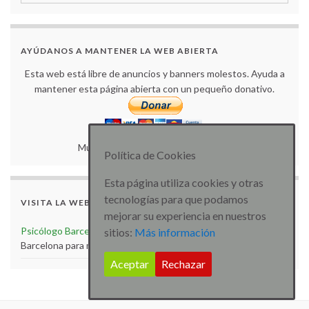
AYÚDANOS A MANTENER LA WEB ABIERTA
Esta web está libre de anuncios y banners molestos. Ayuda a
mantener esta página abierta con un pequeño donativo.
Muchas gracias por tu colaboración.
Política de Cookies
Esta página utiliza cookies y otras
tecnologías para que podamos
VISITA LA WEB
mejorar su experiencia en nuestros
Psicólogo Barcelona
Visita la web de Psicólogo especialista
sitios:
Más información
Barcelona para más artículos e información
Aceptar
Rechazar