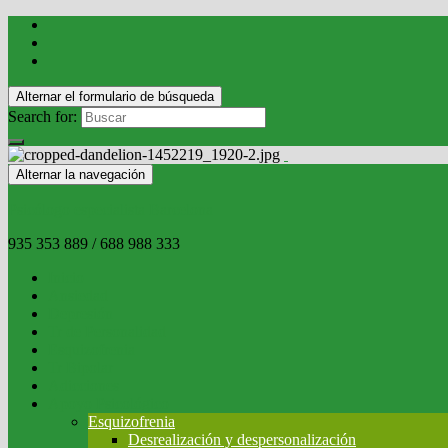
Alternar el formulario de búsqueda
Search for:
Alternar la navegación
Psicólogo especialista Barcelona
935 353 889 / 688 988 333
Inicio
Ansiedad
Depresión
Tr de Personalidad
Esquizofrenia
Tr Bipolar
Adicciones
Apoyo Psicológico
Esquizofrenia
Desrealización y despersonalización