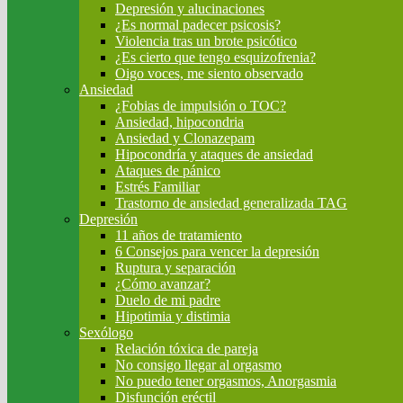
Depresión y alucinaciones
¿Es normal padecer psicosis?
Violencia tras un brote psicótico
¿Es cierto que tengo esquizofrenia?
Oigo voces, me siento observado
Ansiedad
¿Fobias de impulsión o TOC?
Ansiedad, hipocondria
Ansiedad y Clonazepam
Hipocondría y ataques de ansiedad
Ataques de pánico
Estrés Familiar
Trastorno de ansiedad generalizada TAG
Depresión
11 años de tratamiento
6 Consejos para vencer la depresión
Ruptura y separación
¿Cómo avanzar?
Duelo de mi padre
Hipotimia y distimia
Sexólogo
Relación tóxica de pareja
No consigo llegar al orgasmo
No puedo tener orgasmos, Anorgasmia
Disfunción eréctil