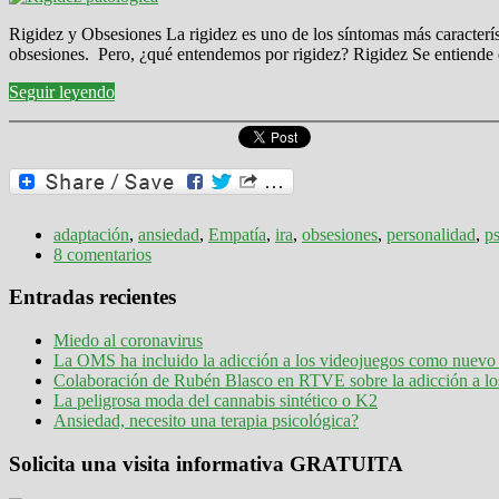
Rigidez y Obsesiones La rigidez es uno de los síntomas más caracterís
obsesiones. Pero, ¿qué entendemos por rigidez? Rigidez Se entiende q
Seguir leyendo
adaptación
,
ansiedad
,
Empatía
,
ira
,
obsesiones
,
personalidad
,
ps
8 comentarios
Entradas recientes
Miedo al coronavirus
La OMS ha incluido la adicción a los videojuegos como nuevo 
Colaboración de Rubén Blasco en RTVE sobre la adicción a lo
La peligrosa moda del cannabis sintético o K2
Ansiedad, necesito una terapia psicológica?
Solicita una visita informativa GRATUITA