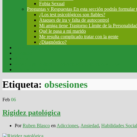
Fobia Sexual
Preguntas y Respuestas
En esta sección podrás formular 
¿Los test psicológicos son fiables?
Ataques de ira y falta de autocontrol
Mi amiga tiene Trastorno Límite de la Personalida
Qué le pasa a mi marido
Me resulta complicado tratar con la gente
¿Diagnóstico?
Cuestionarios
Contacto
Acerca
Aviso legal, política de privacidad y condiciones de uso
Política de cookies
Etiqueta:
obsesiones
Feb
06
Rigidez patológica
Por
Ruben Blasco
en
Adicciones
,
Ansiedad
,
Habilidades Socia