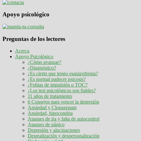
Apoyo psicológico
Preguntas de los lectores
Acerca
Apoyo Psicológico
¿Cómo avanzar?
¿Diagnóstico?
¿Es cierto que tengo esquizofrenia?
¿Es normal padecer psicosis?
¿Fobias de impulsión o TOC?
¿Los test psicológicos son fiables?
11 años de tratamiento
6 Consejos para vencer la depresión
Ansiedad y Clonazepam
Ansiedad, hipocondria
Ataques de ira y falta de autocontrol
Ataques de pánico
Depresión y alucinaciones
Desrealización y despersonalización