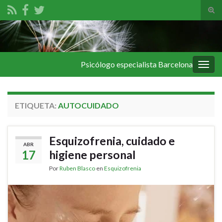
Alte
el
Search for:
form
de
bús
Psicólogo especialista Barcelona
Alter
la
nave
ETIQUETA:
AUTOCUIDADO
Esquizofrenia, cuidado e
ABR
17
higiene personal
Por
Ruben Blasco
en
Esquizofrenia