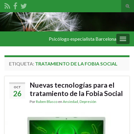
Alte
el
Search for:
form
de
bús
Psicólogo especialista Barcelona
Alter
la
nave
ETIQUETA:
TRATAMIENTO DE LA FOBIA SOCIAL
Nuevas tecnologías para el
OCT
26
tratamiento de la Fobia Social
Por
Ruben Blasco
en
Ansiedad
,
Depresión