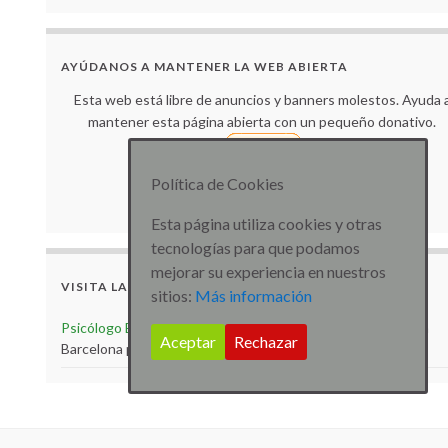
AYÚDANOS A MANTENER LA WEB ABIERTA
Esta web está libre de anuncios y banners molestos. Ayuda 
mantener esta página abierta con un pequeño donativo.
Política de Cookies
Muchas gracias por tu colaboración.
Esta página utiliza cookies y otras
tecnologías para que podamos
mejorar su experiencia en nuestros
VISITA LA WEB
sitios:
Más información
Psicólogo Barcelona
Visita la web de Psicólogo especialista
Aceptar
Rechazar
Barcelona para más artículos e información