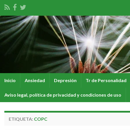
Inicio
Ansiedad
Depresión
Tr de Personalidad
Aviso legal, política de privacidad y condiciones de uso
ETIQUETA:
COPC