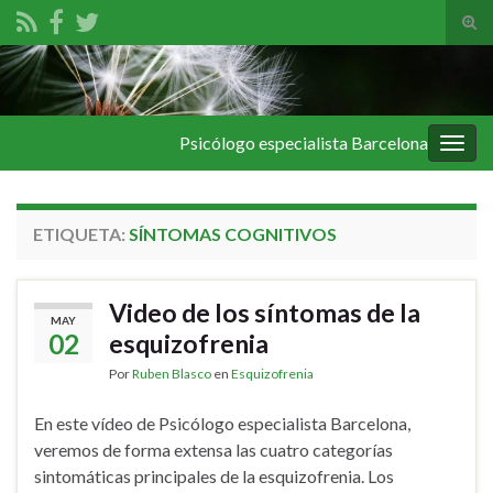
Alte
el
Search for:
form
de
bús
Psicólogo especialista Barcelona
Alter
la
nave
ETIQUETA:
SÍNTOMAS COGNITIVOS
Video de los síntomas de la
MAY
02
esquizofrenia
Por
Ruben Blasco
en
Esquizofrenia
En este vídeo de Psicólogo especialista Barcelona,
veremos de forma extensa las cuatro categorías
sintomáticas principales de la esquizofrenia. Los