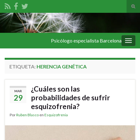
Alte
el
Search for:
form
de
bús
Psicólogo especialista Barcelona
Alter
la
nave
ETIQUETA:
HERENCIA GENÉTICA
¿Cuáles son las
MAR
29
probabilidades de sufrir
esquizofrenia?
Por
Ruben Blasco
en
Esquizofrenia